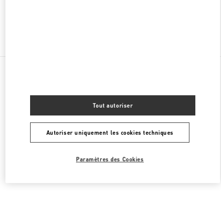
Chercher d'autres boutiques
Toutes les boutiques
Émirats arabes unis
Al Falah St
Valentino PRÊT-À-PORTER FEMME
Tout autoriser
Autoriser uniquement les cookies techniques
Paramètres des Cookies