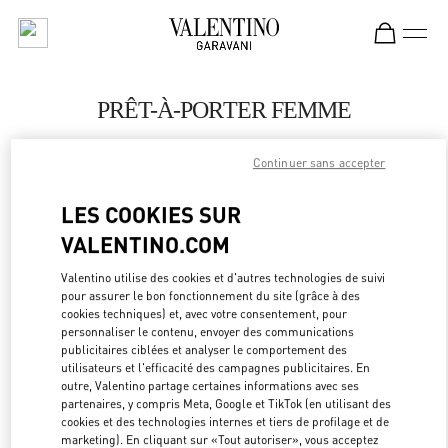
Skip to content
Return to Nav
PRÊT-À-PORTER FEMME
Valentino
Continuer sans accepter
Abu Dhabi The Galleria
LES COOKIES SUR
APPELLE MAINTENANT
VALENTINO.COM
PLUS DE DÉTAILS
Valentino utilise des cookies et d'autres technologies de suivi
pour assurer le bon fonctionnement du site (grâce à des
cookies techniques) et, avec votre consentement, pour
LINK OPEN
OBTENIR DES DIRECTIONS
personnaliser le contenu, envoyer des communications
publicitaires ciblées et analyser le comportement des
utilisateurs et l'efficacité des campagnes publicitaires. En
outre, Valentino partage certaines informations avec ses
partenaires, y compris Meta, Google et TikTok (en utilisant des
cookies et des technologies internes et tiers de profilage et de
marketing). En cliquant sur «Tout autoriser», vous acceptez