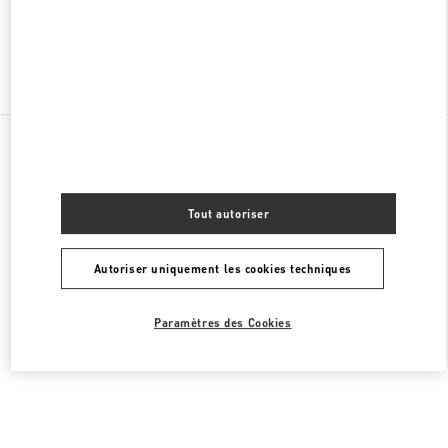
Chercher d'autres boutiques
Toutes les boutiques
Émirats arabes unis
Al Falah St
Valentino CHAUSSURES FEMME
Tout autoriser
Autoriser uniquement les cookies techniques
Paramètres des Cookies