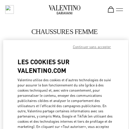
Skip to content
Return to Nav
CHAUSSURES FEMME
Valentino
Continuer sans accepter
Abu Dhabi The Galleria
LES COOKIES SUR
APPELLE MAINTENANT
VALENTINO.COM
PLUS DE DÉTAILS
Valentino utilise des cookies et d'autres technologies de suivi
pour assurer le bon fonctionnement du site (grâce à des
cookies techniques) et, avec votre consentement, pour
LINK OPEN
OBTENIR DES DIRECTIONS
personnaliser le contenu, envoyer des communications
publicitaires ciblées et analyser le comportement des
utilisateurs et l'efficacité des campagnes publicitaires. En
outre, Valentino partage certaines informations avec ses
partenaires, y compris Meta, Google et TikTok (en utilisant des
cookies et des technologies internes et tiers de profilage et de
marketing). En cliquant sur «Tout autoriser», vous acceptez