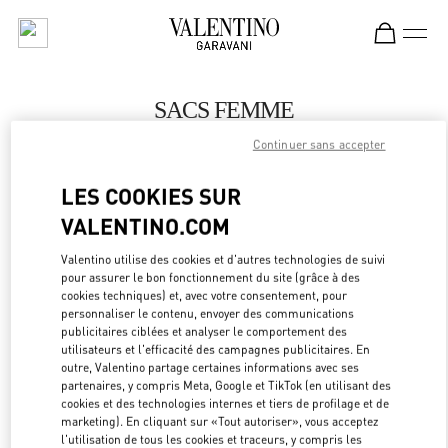
Skip to content
Return to Nav
SACS FEMME
Continuer sans accepter
Valentino
Newbury Street Boston
LES COOKIES SUR
VALENTINO.COM
APPELLE MAINTENANT
Valentino utilise des cookies et d'autres technologies de suivi
PLUS DE DÉTAILS
pour assurer le bon fonctionnement du site (grâce à des
cookies techniques) et, avec votre consentement, pour
personnaliser le contenu, envoyer des communications
LINK OPEN
OBTENIR DES DIRECTIONS
publicitaires ciblées et analyser le comportement des
utilisateurs et l'efficacité des campagnes publicitaires. En
outre, Valentino partage certaines informations avec ses
partenaires, y compris Meta, Google et TikTok (en utilisant des
cookies et des technologies internes et tiers de profilage et de
marketing). En cliquant sur «Tout autoriser», vous acceptez
l'utilisation de tous les cookies et traceurs, y compris les