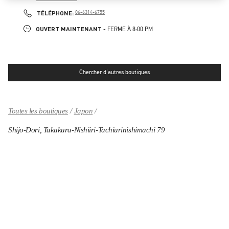
LINK OPENS IN NEW TAB
PHONE
TÉLÉPHONE:
06-6314-6755
OUVERT MAINTENANT
- FERME À
8:00 PM
Chercher d'autres boutiques
Toutes les boutiques
Japon
Shijo-Dori, Takakura-Nishiiri-Tachiurinishimachi 79