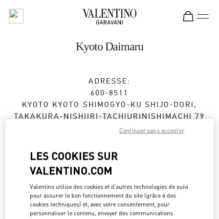
Skip to content
Return to Nav
Kyoto Daimaru
ADRESSE:
600-8511
KYOTO
KYOTO
SHIMOGYO-KU
SHIJO-DORI,
TAKAKURA-NISHIIRI-TACHIURINISHIMACHI 79
DAIMARU KYOTO 2F
Continuer sans accepter
Ouvert maintenant
- Ferme à
8:00 PM
LES COOKIES SUR
VALENTINO.COM
RENDEZ-VOUS EN BOUTIQUE
Valentino utilise des cookies et d'autres technologies de suivi
pour assurer le bon fonctionnement du site (grâce à des
cookies techniques) et, avec votre consentement, pour
075-366-4706
personnaliser le contenu, envoyer des communications