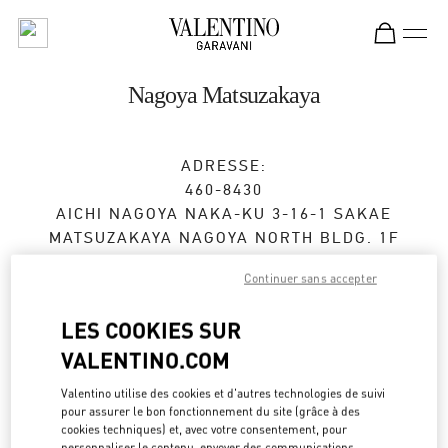
Skip to content
Return to Nav
Nagoya Matsuzakaya
ADRESSE:
460-8430
AICHI
NAGOYA
NAKA-KU
3-16-1 SAKAE
MATSUZAKAYA NAGOYA NORTH BLDG. 1F
Continuer sans accepter
Ouvert maintenant
- Ferme à
8:00 PM
LES COOKIES SUR
VALENTINO.COM
RENDEZ-VOUS EN BOUTIQUE
Valentino utilise des cookies et d'autres technologies de suivi
052-243-5020
pour assurer le bon fonctionnement du site (grâce à des
cookies techniques) et, avec votre consentement, pour
personnaliser le contenu, envoyer des communications