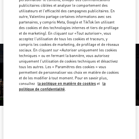
Obtenir des directions
Link Opens in New Tab
publicitaires ciblées et analyser le comportement des
utilisateurs et l'efficacité des campagnes publicitaires. En
outre, Valentino partage certaines informations avec ses
Y aller en Uber
partenaires, y compris Meta, Google et TikTok (en utilisant
des cookies et des technologies internes et tiers de profilage
et de marketing). En cliquant sur «Tout autoriser», vous
acceptez l'utilisation de tous les cookies et traceurs, y
compris les cookies de marketing, de profilage et de réseaux
sociaux. En cliquant sur «Autoriser uniquement les cookies
techniques » ou en fermant la bannière, vous autorisez
uniquement l'utilisation de cookies techniques et désactivez
tous les autres. Les « Paramètres des cookies » vous
permettent de personnaliser vos choix en matière de cookies
et de les modifier à tout moment. Pour en savoir plus,
consultez
la politique en matière de cookies
et
la
politique de confidentialité
.
HEURES D'OUVERTURE
Jour de la semaine
Heures
Dimanche
10:00 AM
-
8:00 PM
Lundi
10:00 AM
-
8:00 PM