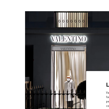
Va
fo
pe
co