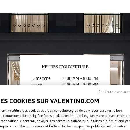
HEURES D'OUVERTURE
Jour de la semaine
Heures
Dimanche
10:00 AM
-
8:00 PM
Lundi
10:00 AM
-
8:00 PM
Mardi
10:00 AM
-
8:00 PM
Continuer sans acc
Mercredi
10:00 AM
-
8:00 PM
LES COOKIES SUR VALENTINO.COM
Jeudi
10:00 AM
-
8:00 PM
Vendredi
10:00 AM
-
8:00 PM
lentino utilise des cookies et d'autres technologies de suivi pour assurer le bon
nctionnement du site (grâce à des cookies techniques) et, avec votre consentement, 
Samedi
10:00 AM
-
8:00 PM
rsonnaliser le contenu, envoyer des communications publicitaires ciblées et analyse
mportement des utilisateurs et l'efficacité des campagnes publicitaires. En outre,