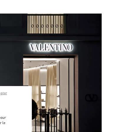
epter
pour
r le