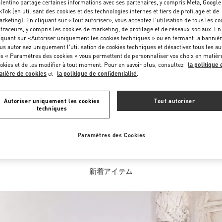
lentino partage certaines informations avec ses partenaires, y compris Meta, Google
kTok (en utilisant des cookies et des technologies internes et tiers de profilage et de
rketing). En cliquant sur «Tout autoriser», vous acceptez l'utilisation de tous les co
 traceurs, y compris les cookies de marketing, de profilage et de réseaux sociaux. En
iquant sur «Autoriser uniquement les cookies techniques » ou en fermant la bannièr
us autorisez uniquement l'utilisation de cookies techniques et désactivez tous les au
s « Paramètres des cookies » vous permettent de personnaliser vos choix en matièr
okies et de les modifier à tout moment. Pour en savoir plus, consultez
la politique 
CE QUE VOUS TROUVEREZ DANS CETTE BOUTIQUE
tière de cookies
et
la politique de confidentialité
.
ション
メンズシューズ
メ
Autoriser uniquement les cookies
Tout autoriser
techniques
Paramètres des Cookies
新着アイテム