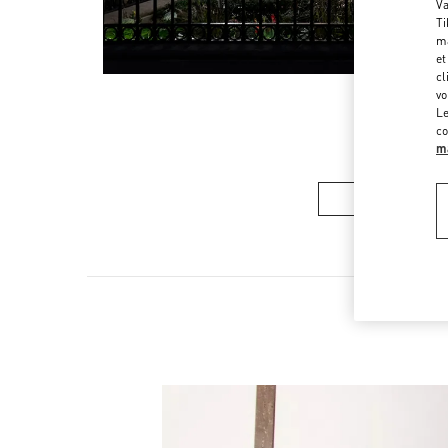
Va
Ti
ma
et
cl
vo
Le
co
ma
メンズコレク