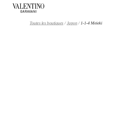
Skip to content
Return to Nav
Toutes les boutiques
Japon
1-1-4 Meieki