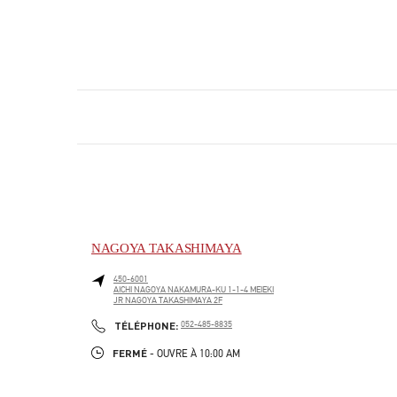
NAGOYA TAKASHIMAYA
450-6001
AICHI
NAGOYA
NAKAMURA-KU
1-1-4 MEIEKI
JR NAGOYA TAKASHIMAYA 2F
LINK OPENS IN NEW TAB
PHONE
TÉLÉPHONE:
052-485-8835
FERMÉ
- OUVRE À
10:00 AM