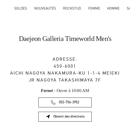
SOLDES
NOUVEAUTÉS
ROCKSTUD
FEMME
HOMME
S
Daejeon Galleria Timeworld Men's
ADRESSE:
450-6001
AICHI
NAGOYA
NAKAMURA-KU
1-1-4 MEIEKI
JR NAGOYA TAKASHIMAYA 7F
Fermé
- Ouvre à
10:00 AM
052-756-3952
Obtenir des directions
Link Opens in New Tab