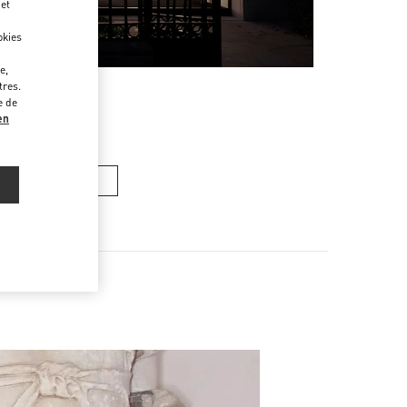
 et
okies
e,
tres.
e de
en
ンズバッグ