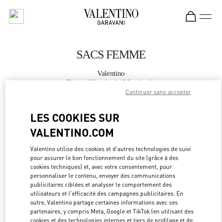
Skip to content
Return to Nav
SACS FEMME
Valentino
Tokyo Nihonbashi Mitsukoshi
Continuer sans accepter
APPELLE MAINTENANT
LES COOKIES SUR
VALENTINO.COM
PLUS DE DÉTAILS
Valentino utilise des cookies et d'autres technologies de suivi
pour assurer le bon fonctionnement du site (grâce à des
LINK OPEN
OBTENIR DES DIRECTIONS
cookies techniques) et, avec votre consentement, pour
personnaliser le contenu, envoyer des communications
publicitaires ciblées et analyser le comportement des
utilisateurs et l'efficacité des campagnes publicitaires. En
outre, Valentino partage certaines informations avec ses
partenaires, y compris Meta, Google et TikTok (en utilisant des
cookies et des technologies internes et tiers de profilage et de