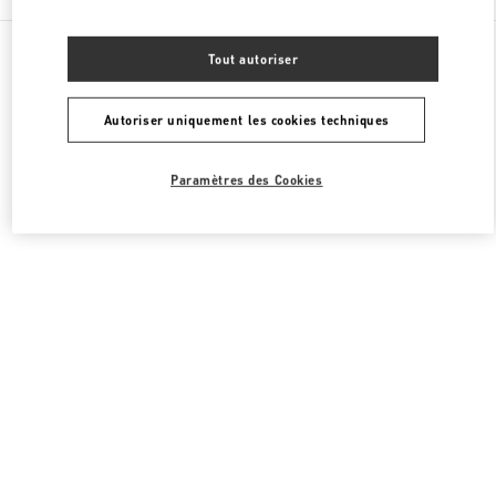
Toutes les boutiques
Japon
1-4-1 Nihonbashi-Muromachi
Tout autoriser
Valentino SACS FEMME
Autoriser uniquement les cookies techniques
Paramètres des Cookies