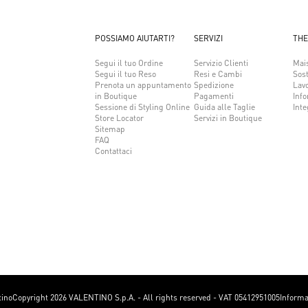
POSSIAMO AIUTARTI?
SERVIZI
THE
Segui il tuo Ordine
Servizio Clienti
Mai
Segui il tuo Reso
Resi e Cambi
Sost
Prenota un appuntamento
Spedizione
Lav
in Boutique
Pagamenti
Info
Sessione di Styling Online
Guida alle Taglie
Inte
Store Locator
Servizi in Boutique
Sitemap
FAQ
Contattaci
tino
Copyright 2026 VALENTINO S.p.A. - All rights reserved - VAT 05412951005
Informa