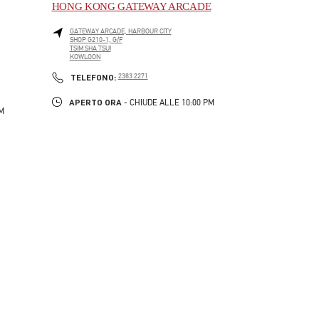
HONG KONG GATEWAY ARCADE
GATEWAY ARCADE, HARBOUR CITY
SHOP G210-1, G/F
TSIM SHA TSUI
KOWLOON
LINK OPENS IN NEW TAB
PHONE
TELEFONO:
2383 2271
APERTO ORA
- CHIUDE ALLE
10:00 PM
PM