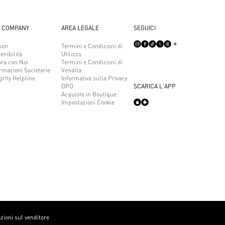
 COMPANY
AREA LEGALE
SEGUICI
son
Termini e Condizioni di
enibilità
Utilizzo
ora con Noi
Termini e Condizioni di
rmazioni Societarie
Vendita
grity Helpline
Informativa sulla Privacy
DPO
SCARICA L'APP
Acquisto in Boutique
Impostazioni Cookie
zioni sul venditore