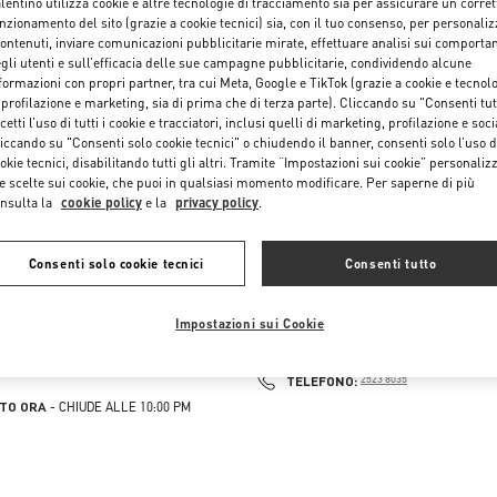
lentino utilizza cookie e altre tecnologie di tracciamento sia per assicurare un corret
nzionamento del sito (grazie a cookie tecnici) sia, con il tuo consenso, per personali
contenuti, inviare comunicazioni pubblicitarie mirate, effettuare analisi sui comporta
gli utenti e sull’efficacia delle sue campagne pubblicitarie, condividendo alcune
formazioni con propri partner, tra cui Meta, Google e TikTok (grazie a cookie e tecnol
 profilazione e marketing, sia di prima che di terza parte). Cliccando su "Consenti tut
cetti l’uso di tutti i cookie e tracciatori, inclusi quelli di marketing, profilazione e soci
iccando su "Consenti solo cookie tecnici" o chiudendo il banner, consenti solo l’uso d
okie tecnici, disabilitando tutti gli altri. Tramite “Impostazioni sui cookie” personalizz
e scelte sui cookie, che puoi in qualsiasi momento modificare. Per saperne di più
nsulta la
cookie policy
e la
privacy policy
.
ONG AIRPORT TEMP
HONG KONG LANDMARK GF
Consenti solo cookie tecnici
Consenti tutto
E202A, PASSENGER TERMINAL BUILDING 1, HONG
15 QUEENS ROAD
NTERNATIONAL AIRPORT
SHOP G1, THE LANDMARK ATRIUM
Impostazioni sui Cookie
KONG
CENTRAL
KONG ISLAND
HONG KONG ISLAND
PENS IN NEW TAB
HONG KONG ISLAND
LINK OPENS IN NEW TAB
PHONE
FONO:
2602 2845
PHONE
TELEFONO:
2523 8035
TO ORA
- CHIUDE ALLE
10:00 PM