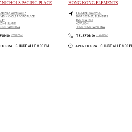
 NICHOLS PACIFIC PLACE
HONG KONG ELEMENTS
ENSWAY, ADMIRALITY
1 AUSTIN ROAD WEST
RVEY NICHOLS PACIFIC PLACE
SHOP 2025–27, ELEMENTS
LTY
TSIM SHA TSUI
KONG ISLAND
KOWLOON
ONG SAR CHINA
HONG KONG SAR CHINA
PENS IN NEW TAB
LINK OPENS IN NEW TAB
PHONE
PHONE
FONO:
3968 2668
TELEFONO:
2196 8662
TO ORA
APERTO ORA
- CHIUDE ALLE
8:00 PM
- CHIUDE ALLE
8:00 