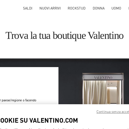
SALDI
NUOVI ARRIVI
ROCKSTUD
DONNA
UOMO
Trova la tua boutique Valentino
er paese/regione o facendo
Continua senza acce
Cerca
COOKIE SU VALENTINO.COM
Città e Nazione