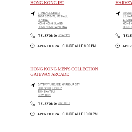
HONG KONG IFC
HARVEY
8 FINANCE STREET
88 QUE
SHOP 2070–71, IFC MALL
L2, HA
CENTRAL
ADMIRA
HONG KONG ISLAND
HONG 
HONG KONG SAR CHINA
HONG K
LINK OPENS IN NEW TAB
LINK O
PHONE
TELEFONO:
2234 7193
TELE
APERTO ORA
APER
- CHIUDE ALLE
8:00 PM
HONG KONG MEN'S COLLECTION
GATEWAY ARCADE
GATEWAY ARCADE, HARBOUR CITY
SHOP 2130, LEVEL 2
TSIM SHA TSUI
KOWLOON
LINK OPENS IN NEW TAB
PHONE
TELEFONO:
2371 0018
APERTO ORA
- CHIUDE ALLE
10:00 PM