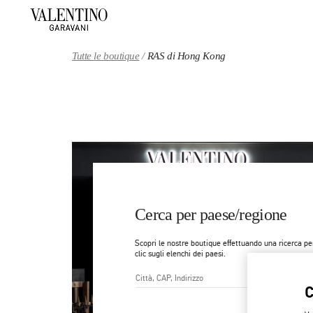
Skip to content
Return to Nav
Tutte le boutique
RAS di Hong Kong
Cerca per paese/regione
Scopri le nostre boutique effettuando una ricerca p
clic sugli elenchi dei paesi.
Città, Stato/Provincia, CAP o 