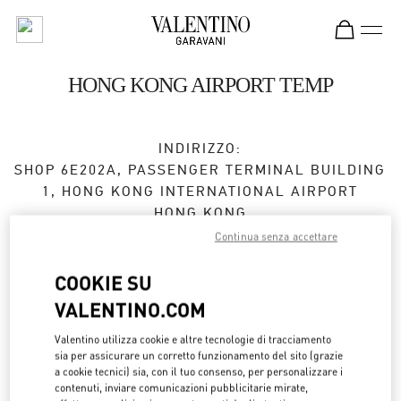
Skip to content
Return to Nav
HONG KONG AIRPORT TEMP
INDIRIZZO:
SHOP 6E202A, PASSENGER TERMINAL BUILDING
1, HONG KONG INTERNATIONAL AIRPORT
HONG KONG
HONG KONG ISLAND
Continua senza accettare
Aperto ora
- Chiude alle
10:00 PM
COOKIE SU
VALENTINO.COM
2602 2845
Valentino utilizza cookie e altre tecnologie di tracciamento
sia per assicurare un corretto funzionamento del sito (grazie
Ottieni indicazioni
Link Opens in New Tab
a cookie tecnici) sia, con il tuo consenso, per personalizzare i
contenuti, inviare comunicazioni pubblicitarie mirate,