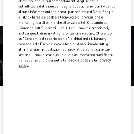
effettuare analisi sui comportamenti degli utenti e
Ride there with Uber
sull’efficacia delle sue campagne pubblicitarie, condividendo
alcune informazioni con propri partner, tra cui Meta, Google
e TikTok (grazie a cookie e tecnologie di profilazione e
marketing, sia di prima che di terza parte). Cliccando su
"Consenti tutto", accetti l’uso di tutti i cookie e tracciatori,
inclusi quelli di marketing, profilazione e social. Cliccando
su "Consenti solo cookie tecnici" o chiudendo il banner,
consenti solo l’uso dei cookie tecnici, disabilitando tutti gli
altri. Tramite “Impostazioni sui cookie” personalizzi le tue
scelte sui cookie, che puoi in qualsiasi momento modificare.
Per saperne di più consulta la
cookie policy
e la
privacy
policy
.
ORARIO DI APERTURA
Giorno della settimana
Orario d'apertura
Domenica
7:00 AM
-
10:00 PM
Lunedì
7:00 AM
-
10:00 PM
Martedì
7:00 AM
-
10:00 PM
Mercoledì
7:00 AM
-
10:00 PM
Giovedì
7:00 AM
-
10:00 PM