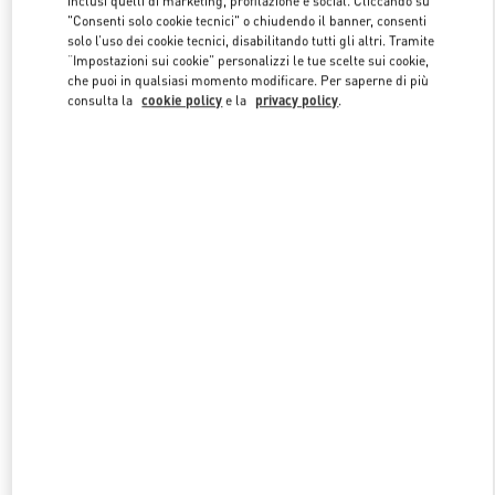
inclusi quelli di marketing, profilazione e social. Cliccando su
"Consenti solo cookie tecnici" o chiudendo il banner, consenti
solo l’uso dei cookie tecnici, disabilitando tutti gli altri. Tramite
“Impostazioni sui cookie” personalizzi le tue scelte sui cookie,
Link Opens in New Tab
che puoi in qualsiasi momento modificare. Per saperne di più
consulta la
cookie policy
e la
privacy policy
.
SCOPRI DI PIÙ
NUOVI ARRIVI