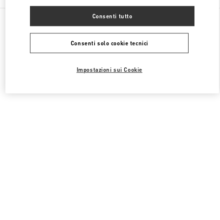
Consenti tutto
Tutte le boutique
RAS di Hong Kong
8 Finance Street
Valentino SCARPE UOMO
Consenti solo cookie tecnici
Impostazioni sui Cookie