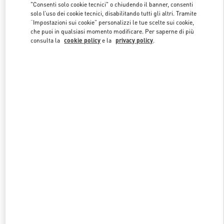
"Consenti solo cookie tecnici" o chiudendo il banner, consenti
solo l’uso dei cookie tecnici, disabilitando tutti gli altri. Tramite
“Impostazioni sui cookie” personalizzi le tue scelte sui cookie,
Link Opens in New Tab
che puoi in qualsiasi momento modificare. Per saperne di più
consulta la
cookie policy
e la
privacy policy
.
SCOPRI DI PIÙ
NUOVI ARRIVI