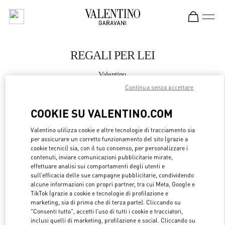
Skip to content
Return to Nav
REGALI PER LEI
Valentino
Bucharest
Continua senza accettare
COOKIE SU VALENTINO.COM
CHIAMA ORA
Valentino utilizza cookie e altre tecnologie di tracciamento sia
MAGGIORI DETTAGLI
per assicurare un corretto funzionamento del sito (grazie a
cookie tecnici) sia, con il tuo consenso, per personalizzare i
contenuti, inviare comunicazioni pubblicitarie mirate,
LINK OPENS 
OTTIENI INDICAZIONI
effettuare analisi sui comportamenti degli utenti e
sull’efficacia delle sue campagne pubblicitarie, condividendo
alcune informazioni con propri partner, tra cui Meta, Google e
TikTok (grazie a cookie e tecnologie di profilazione e
marketing, sia di prima che di terza parte). Cliccando su
"Consenti tutto", accetti l’uso di tutti i cookie e tracciatori,
inclusi quelli di marketing, profilazione e social. Cliccando su