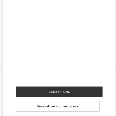
SCOPRI DI PIÙ
INDIRIZZO
CALEA 13 SEPTEMBRIE 90
JW MARRIOTT BUCHAREST GRAND HOTEL
BUCHAREST
050726
Chiuso
- Apre alle
10:00 AM
0737 666 600
Tutte le boutique
Romania
Calea 13 Septembrie 90
Valentino REGALI PER LEI
Consenti tutto
Consenti solo cookie tecnici