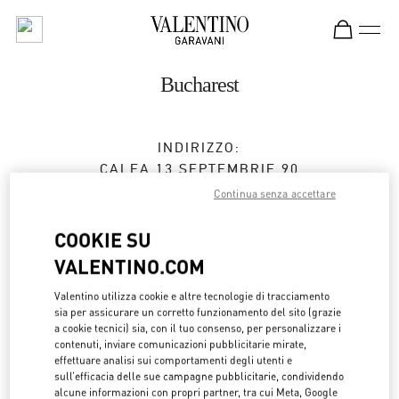
Skip to content
Return to Nav
Bucharest
INDIRIZZO:
CALEA 13 SEPTEMBRIE 90
JW MARRIOTT BUCHAREST GRAND HOTEL
Continua senza accettare
BUCHAREST
050726
COOKIE SU
Chiuso
- Apre alle
10:00 AM
VALENTINO.COM
0737 666 600
Valentino utilizza cookie e altre tecnologie di tracciamento
sia per assicurare un corretto funzionamento del sito (grazie
a cookie tecnici) sia, con il tuo consenso, per personalizzare i
Ottieni indicazioni
Link Opens in New Tab
contenuti, inviare comunicazioni pubblicitarie mirate,
effettuare analisi sui comportamenti degli utenti e
sull’efficacia delle sue campagne pubblicitarie, condividendo
Ride there with Uber
alcune informazioni con propri partner, tra cui Meta, Google