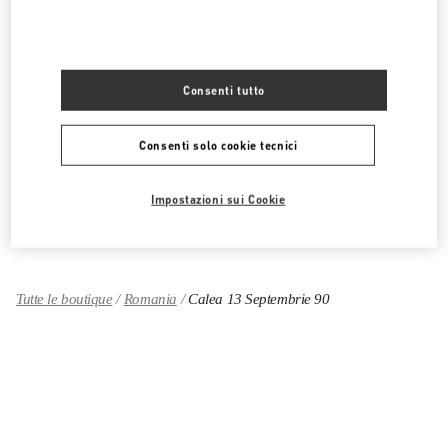
CATEGORIE DI PRODOTTO
Consenti tutto
ABBIGLIAMENTO DONNA
SCARPE DONNA
Consenti solo cookie tecnici
BORSE DONNA
Impostazioni sui Cookie
REGALI PER LEI
Tutte le boutique
Romania
Calea 13 Septembrie 90