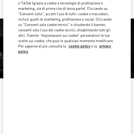
e TikTok (grazie a cookie e tecnologie di profilazione e
marketing, sia di prima che di terza parte). Cliccando su
"Consenti tutto", accetti l’uso di tutti i cookie e tracciatori,
inclusi quelli di marketing, profilazione e social. Cliccando
su "Consenti solo cookie tecnici" o chiudendo il banner,
consenti solo l’uso dei cookie tecnici, disabilitando tutti gli
altri. Tramite “Impostazioni sui cookie” personalizzi le tue
scelte sui cookie, che puoi in qualsiasi momento modificare.
Per saperne di più consulta la
cookie policy
e la
privacy
policy
.
ORARIO DI APERTURA
Giorno della settimana
Orario d'apertura
Domenica
10:00 AM
-
6:00 PM
Lunedì
10:00 AM
-
9:00 PM
Martedì
10:00 AM
-
9:00 PM
Mercoledì
10:00 AM
-
9:00 PM
Giovedì
10:00 AM
-
9:00 PM
Venerdì
10:00 AM
-
9:00 PM
Sabato
10:00 AM
-
8:00 PM