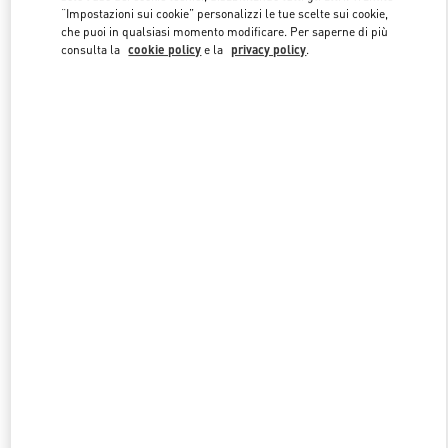
“Impostazioni sui cookie” personalizzi le tue scelte sui cookie,
che puoi in qualsiasi momento modificare. Per saperne di più
consulta la
cookie policy
e la
privacy policy
.
Link Opens in New Tab
SCOPRI DI PIU'
NUOVI ARRIVI