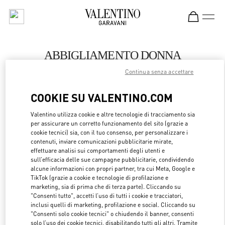
Skip to content
Return to Nav
ABBIGLIAMENTO DONNA
Continua senza accettare
Valentino
Bucharest
COOKIE SU VALENTINO.COM
CHIAMA ORA
Valentino utilizza cookie e altre tecnologie di tracciamento sia
per assicurare un corretto funzionamento del sito (grazie a
cookie tecnici) sia, con il tuo consenso, per personalizzare i
MAGGIORI DETTAGLI
contenuti, inviare comunicazioni pubblicitarie mirate,
effettuare analisi sui comportamenti degli utenti e
sull’efficacia delle sue campagne pubblicitarie, condividendo
LINK OPENS 
OTTIENI INDICAZIONI
alcune informazioni con propri partner, tra cui Meta, Google e
TikTok (grazie a cookie e tecnologie di profilazione e
marketing, sia di prima che di terza parte). Cliccando su
"Consenti tutto", accetti l’uso di tutti i cookie e tracciatori,
inclusi quelli di marketing, profilazione e social. Cliccando su
"Consenti solo cookie tecnici" o chiudendo il banner, consenti
solo l’uso dei cookie tecnici, disabilitando tutti gli altri. Tramite