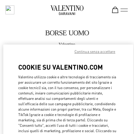
Skip to content
Return to Nav
BORSE UOMO
Valentino
Madrid
Continua senza accettare
COOKIE SU VALENTINO.COM
CHIAMA ORA
Valentino utilizza cookie e altre tecnologie di tracciamento sia
per assicurare un corretto funzionamento del sito (grazie a
MAGGIORI DETTAGLI
cookie tecnici) sia, con il tuo consenso, per personalizzare i
contenuti, inviare comunicazioni pubblicitarie mirate,
LINK OPENS 
OTTIENI INDICAZIONI
effettuare analisi sui comportamenti degli utenti e
sull’efficacia delle sue campagne pubblicitarie, condividendo
alcune informazioni con propri partner, tra cui Meta, Google e
TikTok (grazie a cookie e tecnologie di profilazione e
marketing, sia di prima che di terza parte). Cliccando su
"Consenti tutto", accetti l’uso di tutti i cookie e tracciatori,
inclusi quelli di marketing, profilazione e social. Cliccando su