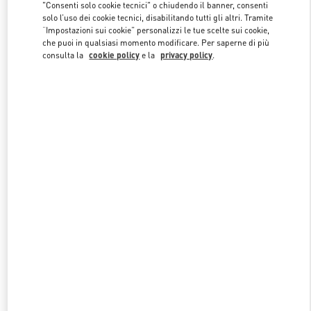
"Consenti solo cookie tecnici" o chiudendo il banner, consenti
solo l’uso dei cookie tecnici, disabilitando tutti gli altri. Tramite
“Impostazioni sui cookie” personalizzi le tue scelte sui cookie,
Link Opens in New Tab
che puoi in qualsiasi momento modificare. Per saperne di più
consulta la
cookie policy
e la
privacy policy
.
SCOPRI DI PIÙ
NUOVI ARRIVI