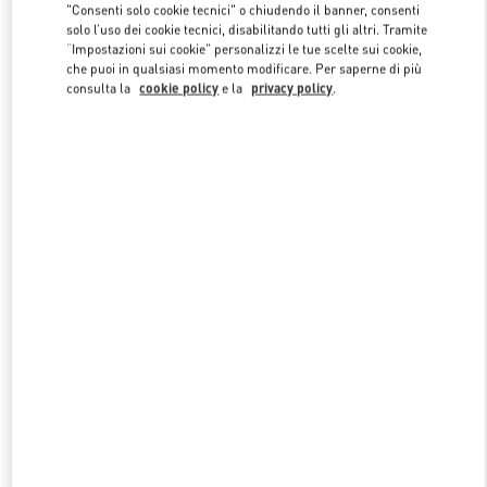
"Consenti solo cookie tecnici" o chiudendo il banner, consenti
solo l’uso dei cookie tecnici, disabilitando tutti gli altri. Tramite
“Impostazioni sui cookie” personalizzi le tue scelte sui cookie,
Link Opens in New Tab
che puoi in qualsiasi momento modificare. Per saperne di più
consulta la
cookie policy
e la
privacy policy
.
SCOPRI DI PIU'
NUOVI ARRIVI