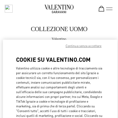
Skip to content
Return to Nav
COLLEZIONE UOMO
Valentino
Madrid
Continua senza accettare
COOKIE SU VALENTINO.COM
CHIAMA ORA
Valentino utilizza cookie e altre tecnologie di tracciamento sia
MAGGIORI DETTAGLI
per assicurare un corretto funzionamento del sito (grazie a
cookie tecnici) sia, con il tuo consenso, per personalizzare i
contenuti, inviare comunicazioni pubblicitarie mirate,
LINK OPENS 
OTTIENI INDICAZIONI
effettuare analisi sui comportamenti degli utenti e
sull’efficacia delle sue campagne pubblicitarie, condividendo
alcune informazioni con propri partner, tra cui Meta, Google e
TikTok (grazie a cookie e tecnologie di profilazione e
marketing, sia di prima che di terza parte). Cliccando su
"Consenti tutto", accetti l’uso di tutti i cookie e tracciatori,
inclusi quelli di marketing, profilazione e social. Cliccando su