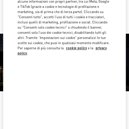
alcune informazioni con propri partner, tra cui Meta, Google
e TikTok (grazie a cookie e tecnologie di profilazione e
Ride there with Uber
marketing, sia di prima che di terza parte). Cliccando su
"Consenti tutto", accetti l’uso di tutti i cookie e tracciatori,
inclusi quelli di marketing, profilazione e social. Cliccando
su "Consenti solo cookie tecnici" o chiudendo il banner,
consenti solo l’uso dei cookie tecnici, disabilitando tutti gli
altri. Tramite “Impostazioni sui cookie” personalizzi le tue
scelte sui cookie, che puoi in qualsiasi momento modificare.
Per saperne di più consulta la
cookie policy
e la
privacy
policy
.
ORARIO DI APERTURA
Giorno della settimana
Orario d'apertura
Domenica
Chiuso
Lunedì
10:00 AM
-
8:00 PM
Martedì
10:00 AM
-
8:00 PM