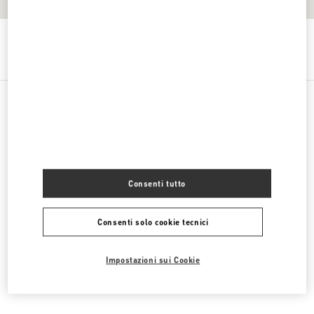
Ottieni indicazioni
Link Opens in New Tab
CATEGORIE DI PRODOTTO
SCARPE DONNA
Consenti tutto
BORSE DONNA
Consenti solo cookie tecnici
SCARPE UOMO
BORSE UOMO
Impostazioni sui Cookie
REGALI PER LUI