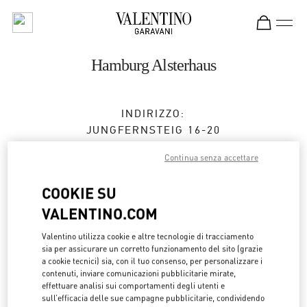
Skip to content
Return to Nav
Hamburg Alsterhaus
INDIRIZZO:
JUNGFERNSTEIG 16-20
20354
HAMBURG
Continua senza accettare
Chiuso
- Apre alle
10:00 AM
COOKIE SU
VALENTINO.COM
APPUNTAMENTO IN BOUTIQUE
Valentino utilizza cookie e altre tecnologie di tracciamento
sia per assicurare un corretto funzionamento del sito (grazie
0173 2510220
a cookie tecnici) sia, con il tuo consenso, per personalizzare i
contenuti, inviare comunicazioni pubblicitarie mirate,
effettuare analisi sui comportamenti degli utenti e
Ottieni indicazioni
Link Opens in New Tab
sull’efficacia delle sue campagne pubblicitarie, condividendo