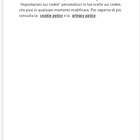
“Impostazioni sui cookie” personalizzi le tue scelte sui cookie,
che puoi in qualsiasi momento modificare. Per saperne di più
consulta la
cookie policy
e la
privacy policy
.
Link Opens in New Tab
SCOPRI DI PIÙ
NUOVI ARRIVI IN BOUTIQUE