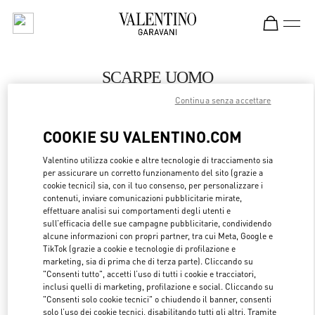
Skip to content
Return to Nav
SCARPE UOMO
Continua senza accettare
Valentino
Hamburg Alsterhaus
COOKIE SU VALENTINO.COM
CHIAMA ORA
Valentino utilizza cookie e altre tecnologie di tracciamento sia
per assicurare un corretto funzionamento del sito (grazie a
cookie tecnici) sia, con il tuo consenso, per personalizzare i
MAGGIORI DETTAGLI
contenuti, inviare comunicazioni pubblicitarie mirate,
effettuare analisi sui comportamenti degli utenti e
sull’efficacia delle sue campagne pubblicitarie, condividendo
LINK OPENS 
OTTIENI INDICAZIONI
alcune informazioni con propri partner, tra cui Meta, Google e
TikTok (grazie a cookie e tecnologie di profilazione e
marketing, sia di prima che di terza parte). Cliccando su
"Consenti tutto", accetti l’uso di tutti i cookie e tracciatori,
inclusi quelli di marketing, profilazione e social. Cliccando su
"Consenti solo cookie tecnici" o chiudendo il banner, consenti
solo l’uso dei cookie tecnici, disabilitando tutti gli altri. Tramite