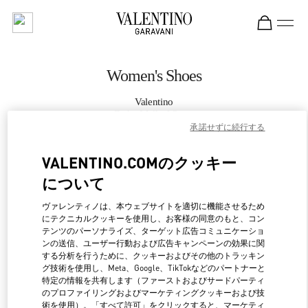
Skip to content
Return to Nav
Women's Shoes
Valentino
Doha Mall of Qatar
承諾せずに続行する
CALL NOW
VALENTINO.COMのクッキー
について
MORE DETAILS
ヴァレンティノは、本ウェブサイトを適切に機能させるため
にテクニカルクッキーを使用し、お客様の同意のもと、コン
LINK OPENS IN NEW 
行き方
テンツのパーソナライズ、ターゲット広告コミュニケーショ
ンの送信、ユーザー行動および広告キャンペーンの効果に関
する分析を行うために、クッキーおよびその他のトラッキン
グ技術を使用し、Meta、Google、TikTokなどのパートナーと
特定の情報を共有します（ファーストおよびサードパーティ
のプロファイリングおよびマーケティングクッキーおよび技
術を使用）。「すべて許可」をクリックすると、マーケティ