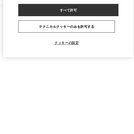
すべて許可
すべてのストア
カタール
Street 373 Ar-Rayyan
Valentino Women's Shoes
テクニカルクッキーのみを許可する
クッキーの設定