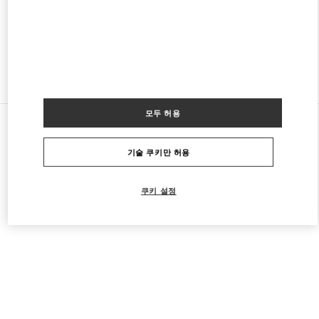
영업 중
- 폐점시간
9:00 PM
다른 부티크 찾기
모두 허용
모든 부티크
멕시코
Anillo Perif. 4690, Jardines del Pedregal de San Ángel, Coyoacán
기술 쿠키만 허용
Valentino 그녀를 위한 선물
쿠키 설정