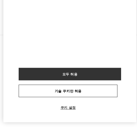
다른 부티크 찾기
모든 부티크
멕시코
Anillo Perif. 4690, Jardines del Pedregal de San Ángel, Coyoacán
Valentino ROPA DE MUJER
모두 허용
기술 쿠키만 허용
쿠키 설정