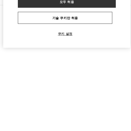
모두 허용
모든 부티크
일본
2-5-1 Yurakucho
Valentino 남성 슈즈
기술 쿠키만 허용
쿠키 설정