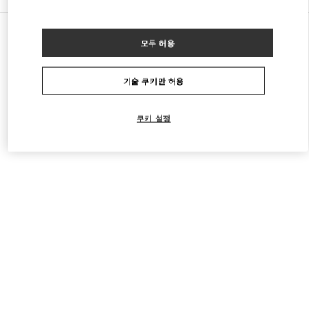
모든 부티크
일본
모두 허용
Higashi-Shiokoji, Shiokoji-Sagaru, Karasuma-Dori
Valentino レディース シューズ
기술 쿠키만 허용
쿠키 설정