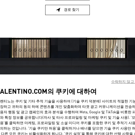
경로 찾기
Link Opens in New Tab
수락하지 않고
VALENTINO.COM의 쿠키에 대하여
영업시간
렌티노는 쿠키 및 기타 추적 기술을 사용하여 (기술 쿠키 덕분에) 사이트의 적절한 기
요일
시간
일요일
10:30 AM
-
7:30 PM
장하고 귀하의 동의 하에 콘텐츠를 개인 맞춤화하며 타겟 광고 커뮤니케이션을 전송
월요일
10:30 AM
-
7:30 PM
용자 행동 및 광고 캠페인의 효과 분석을 수행하며 Meta, Google 및 TikTok을 비롯한 
와 특정 정보를 공유합니다(자사 및 타사 프로파일링 및 마케팅 쿠키 및 기술 사용). '
화요일
10:30 AM
-
7:30 PM
용'를 클릭하면 마케팅, 프로파일링 및 소셜 미디어 쿠키를 포함한 쿠키 및 추적기 사
수요일
10:30 AM
-
7:30 PM
의하는 것입니다. '기술 쿠키만 허용'을 클릭하거나 배너를 닫으면 기술 쿠키 사용만 
목요일
10:30 AM
-
7:30 PM
 다른 모든 쿠키는 비활성화하게 됩니다. '쿠키 설정'을 통해 쿠키에 대한 선택 사항을