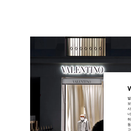
발
보
사
너
허
동
고