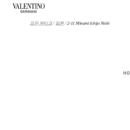
Skip to content
Return to Nav
모든 부티크
일본
2-11 Minami Ichijo Nishi
HO