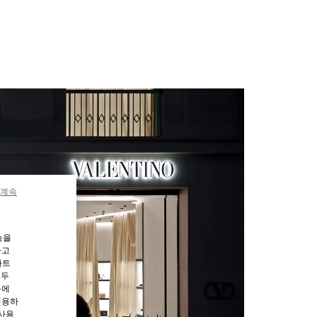
 계속
능을
하고
파트
모두
용에
허용하
 사용