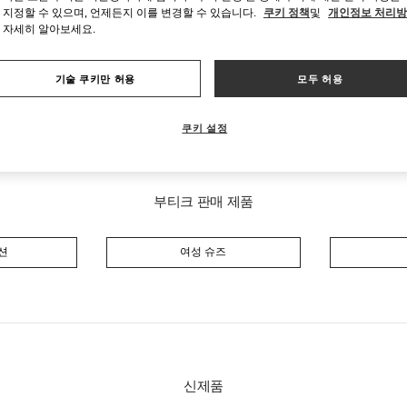
금요일
10:30 AM
-
7:30 PM
 지정할 수 있으며, 언제든지 이를 변경할 수 있습니다.
쿠키 정책
및
개인정보 처리
토요일
10:30 AM
-
7:30 PM
 자세히 알아보세요.
기술 쿠키만 허용
모두 허용
쿠키 설정
부티크 판매 제품
션
여성 슈즈
신제품