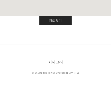
경로 찾기
Link Opens in New Tab
카테고리
여성 의류
여성 슈즈
여성 백
그녀를 위한 선물