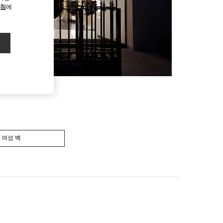
방침
에
여성 백