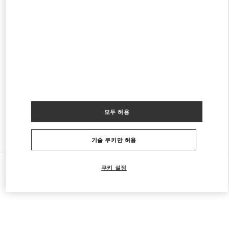
名古屋高島屋メンズ店
450-6001
愛知県
名古屋市
中村区
名駅1-1-4
ジェイアール名古屋タカシマヤ 7階
PHONE
전화번호:
052-756-3952
영업 마침
- 영업시작 시간
10:00 AM
모두 허용
다른 부티크 찾기
기술 쿠키만 허용
모든 부티크
일본
3-16-1 Sakae
Valentino 그녀를 위한 선물
쿠키 설정