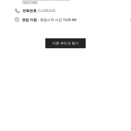
75009
PARIS
PHONE
전화번호:
01 42 80 23 25
영업 마침
- 영업시작 시간
10:00 AM
다른 부티크 찾기