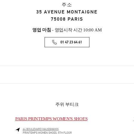
주소
35 AVENUE MONTAIGNE
75008
PARIS
영업 마침
- 영업시작 시간
10:00 AM
01 47 23 64 61
주위 부티크
PARIS PRINTEMPS WOMEN'S SHOES
64 BOULEVARD HAUSSMANN
PRINTEMPS WOMEN SHOES, 5TH FLOOR