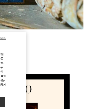
 계속
능을
하고
파트
모두
용에
허용하
 사용
방침
에