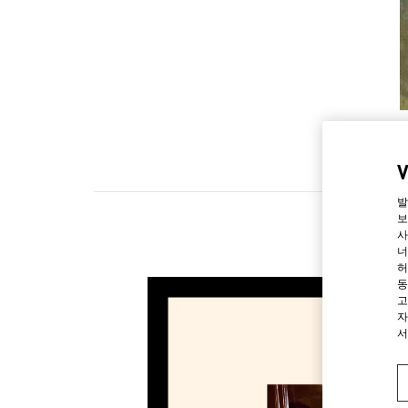
발
보
사
너
허
동
고
자
서