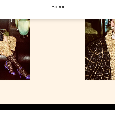
쿠키 설정
Link Opens in New Tab