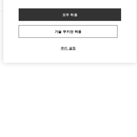
모두 허용
모든 부티크
프랑스
64 Boulevard Haussmann
Valentino 여성 의류
기술 쿠키만 허용
쿠키 설정