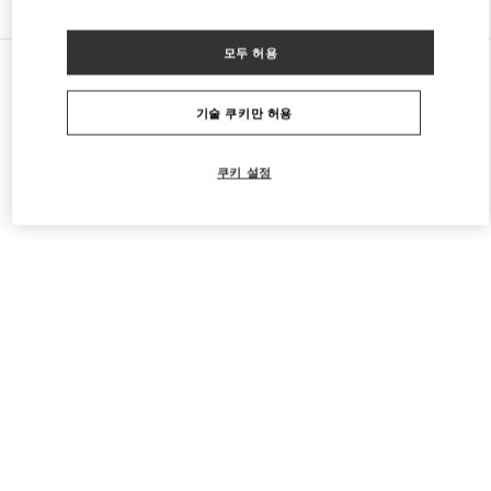
모두 허용
모든 부티크
프랑스
64 Boulevard Haussmann
Valentino 여성 슈즈
기술 쿠키만 허용
쿠키 설정