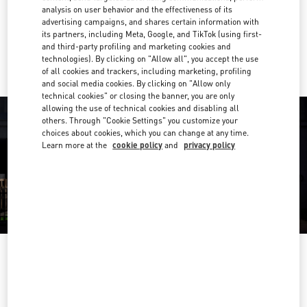
Get Directions
Link Opens in New Tab
analysis on user behavior and the effectiveness of its
advertising campaigns, and shares certain information with
its partners, including Meta, Google, and TikTok (using first-
Ride there with Uber
and third-party profiling and marketing cookies and
technologies). By clicking on "Allow all", you accept the use
of all cookies and trackers, including marketing, profiling
and social media cookies. By clicking on "Allow only
technical cookies" or closing the banner, you are only
allowing the use of technical cookies and disabling all
others. Through "Cookie Settings" you customize your
choices about cookies, which you can change at any time.
Learn more at the
cookie policy
and
privacy policy
営業時間
Day of the Week
Hours
Sunday
10:00 AM
-
8:00 PM
Monday
10:00 AM
-
8:00 PM