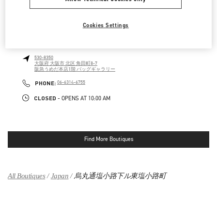
CLOSED
- OPENS AT
12:00 PM
Cookies Settings
阪急うめだ バッグギャラリー
530-8350
大阪府
大阪市
北区
角田町8-7
阪急うめだ本店1階 バッグギャラリー
LINK OPENS IN NEW TAB
PHONE
PHONE:
06-6314-6755
CLOSED
- OPENS AT
10:00 AM
Find More Boutiques
All Boutiques
Japan
烏丸通塩小路下ル東塩小路町