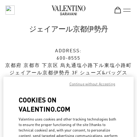
Skip to content
Return to Nav
ジェイアール京都伊勢丹
ADDRESS:
600-8555
京都府
京都市
下京区
烏丸通塩小路下ル東塩小路町
ジェイアール京都伊勢丹 3F シューズ&バッグス
Continue without Accepting
Closed
- Opens at
10:00 AM
COOKIES ON
VALENTINO.COM
ストアご来店予約
Valentino uses cookies and other tracking technologies both
075-366-4059
to ensure the proper functioning of the site (thanks to
technical cookies) and, with your consent, to personalize
content, send targeted advertising communications, perform