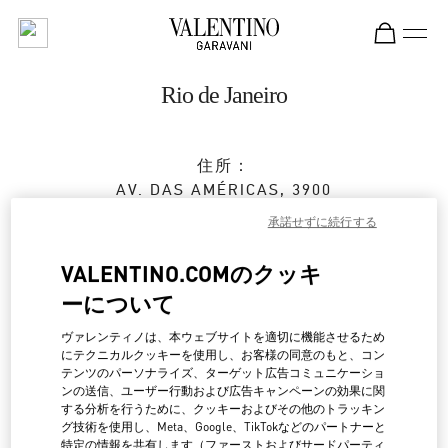
Skip to content
Return to Nav
Rio de Janeiro
住所：
AV. DAS AMÉRICAS, 3900
SHOPPING VILLAGE MALL
承諾せずに続行する
BARRA DA TIJUCA
RIO DE JANEIRO
RJ
VALENTINO.COMのクッキ
22640-102
ーについて
閉店
- 開店時間
10:00 AM
ヴァレンティノは、本ウェブサイトを適切に機能させるため
にテクニカルクッキーを使用し、お客様の同意のもと、コン
テンツのパーソナライズ、ターゲット広告コミュニケーショ
(21) 3252-2526
ンの送信、ユーザー行動および広告キャンペーンの効果に関
する分析を行うために、クッキーおよびその他のトラッキン
行き方
グ技術を使用し、Meta、Google、TikTokなどのパートナーと
Link Opens in New Tab
特定の情報を共有します（ファーストおよびサードパーティ