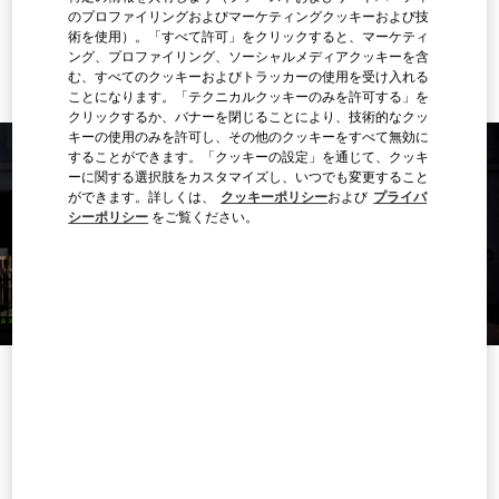
のプロファイリングおよびマーケティングクッキーおよび技
Ride there with Uber
術を使用）。「すべて許可」をクリックすると、マーケティ
ング、プロファイリング、ソーシャルメディアクッキーを含
む、すべてのクッキーおよびトラッカーの使用を受け入れる
ことになります。「テクニカルクッキーのみを許可する」を
クリックするか、バナーを閉じることにより、技術的なクッ
キーの使用のみを許可し、その他のクッキーをすべて無効に
することができます。「クッキーの設定」を通じて、クッキ
ーに関する選択肢をカスタマイズし、いつでも変更すること
ができます。詳しくは、
クッキーポリシー
および
プライバ
シーポリシー
をご覧ください。
営業時間
曜日
時間
日曜
2:00 PM
-
8:00 PM
月曜
10:00 AM
-
10:00 PM
火曜
10:00 AM
-
10:00 PM
水曜
10:00 AM
-
10:00 PM