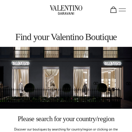
Skip to content
Return to Nav
Find your Valentino Boutique
Please search for your country/region
Discover our boutiques by searching for country/region or clicking on the