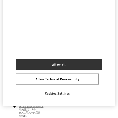
深圳万象城 L158 & L258
518022
LINK OPENS IN NEW TAB
PHONE
PHONE:
0755 2512 7009
CLOSED
- OPENS AT
10:00 AM
深圳湾万象城店
广东省
深圳市
南山区
科苑南路2888号
深圳湾万象城 L236&L237商铺
518054
LINK OPENS IN NEW TAB
Allow all
PHONE
PHONE:
0755 8670 6165
CLOSED
- OPENS AT
10:00 AM
Allow Technical Cookies only
Cookies Settings
SKP女装店
陕西省
西安市
碑林区
南关正街111号
SKP二层A2024店铺
710054