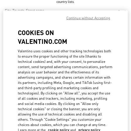
country lists.
Search
City, State/Provice, Zip or City & Country
Continue without Accepting
CHINA
COOKIES ON
VALENTINO.COM
XI'AN SKP
Valentino uses cookies and other tracking technologies both
SHANNXI
XI'AN
BEILIN
to ensure the proper functioning of the site (thanks to
SHOP A1016, XI'AN SKP, NO. 261, CHANG'AN NORTH ROAD
710068
technical cookies) and, with your consent, to personalize
LINK OPENS IN NEW TAB
content, send targeted advertising communications, perform
PHONE
PHONE:
029 8369 9152
analysis on user behavior and the effectiveness of its
advertising campaigns, and shares certain information with
its partners, including Meta, Google, and TikTok (using first-
and third-party profiling and marketing cookies and
海棠湾店
technologies). By clicking on "Allow all", you accept the use
of all cookies and trackers, including marketing, profiling
海南省
三亚市
海棠区
and social media cookies. By clicking on "Allow only
海棠北路118号
三亚国际免税城A区1层A108
technical cookies" or closing the banner, you are only
572000
allowing the use of technical cookies and disabling all
LINK OPENS IN NEW TAB
others. Through "Cookie Settings" you customize your
PHONE
PHONE:
0898 8881 6666
choices about cookies, which you can change at any time.
Learn more at the
cookie policy
and
privacy policy
CLOSED
- OPENS AT
10:00 AM