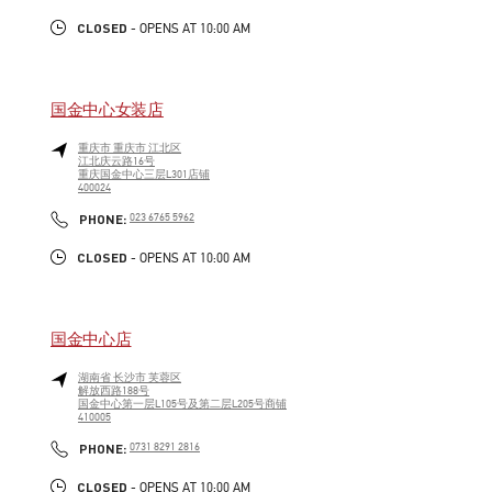
CLOSED
- OPENS AT
10:00 AM
国金中心女装店
重庆市
重庆市
江北区
江北庆云路16号
重庆国金中心三层L301店铺
400024
LINK OPENS IN NEW TAB
PHONE
PHONE:
023 6765 5962
CLOSED
- OPENS AT
10:00 AM
国金中心店
湖南省
长沙市
芙蓉区
解放西路188号
国金中心第一层L105号及第二层L205号商铺
410005
LINK OPENS IN NEW TAB
PHONE
PHONE:
0731 8291 2816
CLOSED
- OPENS AT
10:00 AM