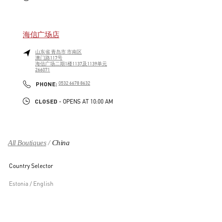
海信广场店
山东省
青岛市
市南区
澳门路117号
海信广场二期1楼1137及1139单元
266071
LINK OPENS IN NEW TAB
PHONE
PHONE:
0532 6678 8632
CLOSED
- OPENS AT
10:00 AM
All Boutiques
China
Country Selector
Estonia / English